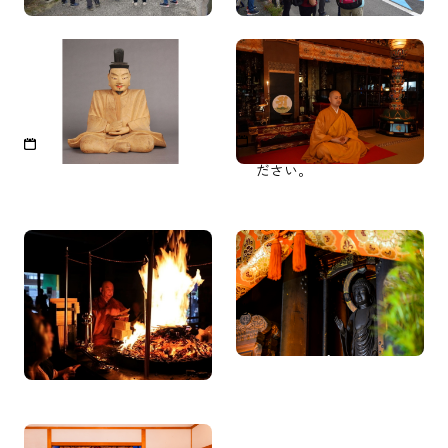
和歌山県立博物館特別展
西禅院の阿字観
「聖地巡礼 高野と熊野」
毎日都合により開催できな
いことがございます。開催
2024年6月15日（土）～2025
日は事前にお問い合わせく
年3月9日（日）
ださい。
清浄心院 護摩行体験＆
清浄心院 寺院見学
寺院見学
毎日 都合により中止する
可能性があります。
毎日都合により中止・時間
変更する可能性がありま
す。
恵光院 日帰り入浴付き精