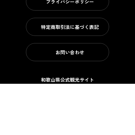
プライバシーポリシー
特定商取引法に基づく表記
お問い合わせ
和歌山県公式観光サイト
公益社団法人 和歌山県観光連盟
〒640-8585
和歌山県和歌山市小松原通1-1
和歌山県庁観光振興課内
TEL. 073-422-4631
FAX. 073-432-8313
和歌山県東京観光センター