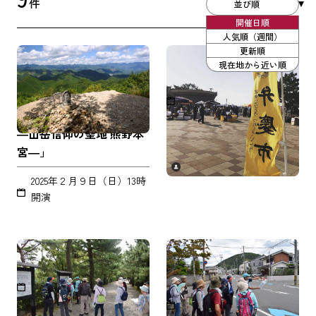
件
並び順
開催日順
人気順（週間）
更新順
世界遺産登録20周年・世
弁慶市
現在地から近い順
界遺産熊野本宮館開館15
通年（毎月第3日曜日）
周年記念シンポジウム
8：00～11：30
「熊野の光 未来への再生
―山岳信仰の聖地 熊野本
宮―」
2025年２月９日（日）13時
開演
語り部案内
観光案内ボランティアガ
イド
通年
通年（土、日曜・祝日）