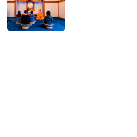
進料理と阿字観瞑想
随時