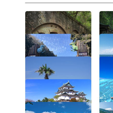
友ヶ島
那智の
小原洞窟恐竜ランド
白崎海
磯の浦海水浴場
千畳敷
和歌山城
アドベ
金剛峯寺
蔵王橋