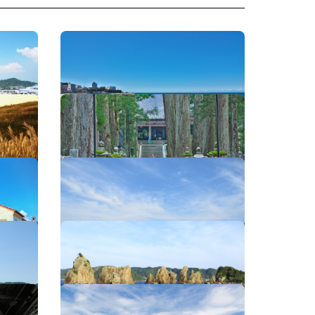
白良浜
奥之院
産湯海水浴場
橋杭岩
雑賀崎