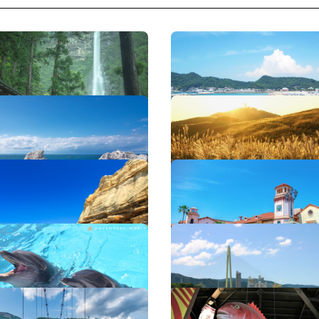
滝
片男波海水浴場
洋公園
生石高原
和歌山マリーナシティ
ンチャーワールド
浜の宮ビーチ
黒潮市場