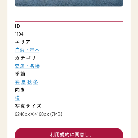
ID
1104
エリア
白浜・串本
カテゴリ
史跡・名勝
季節
春
夏
秋
冬
向き
横
写真サイズ
6240px×4160px (7MB)
利用規約に同意し、