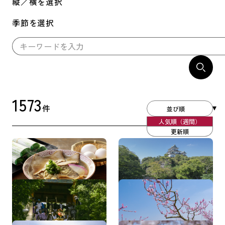
縦／横を選択
季節を選択
1573
件
並び順
人気順（週間）
更新順
和歌山ラーメン
和歌山城
和歌祭
桃源郷