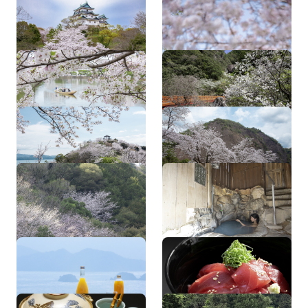
和歌山城（桜）
和歌山城（桜）
和歌山城 お堀クルーズ
奇絶峡（桜）
高津子山（桜）
一枚岩（桜）
クマノザクラ
湯の峰温泉 つぼ湯（熊
野本宮温泉郷）
みかんジュース
マグロ丼
クエ
川湯温泉（熊野本宮温泉