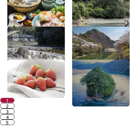
郷）
川湯温泉（熊野本宮温泉
一枚岩（桜）
郷）
いちご（まりひめ）
御船祭（熊野速玉大社例
大祭）
1
2
3
4
5