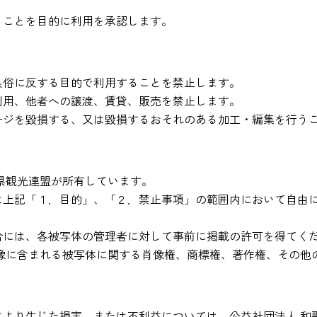
ることを目的に利用を承認します。
良俗に反する目的で利用することを禁止します。
利用、他者への譲渡、賃貸、販売を禁止します。
ージを毀損する、又は毀損するおそれのある加工・編集を行う
県観光連盟が所有しています。
は上記「１．目的」、「２．禁止事項」の範囲内において自由
。
合には、各被写体の管理者に対して事前に掲載の許可を得てく
画像に含まれる被写体に関する肖像権、商標権、著作権、その他
により生じた損害、または不利益については、公益社団法人 和