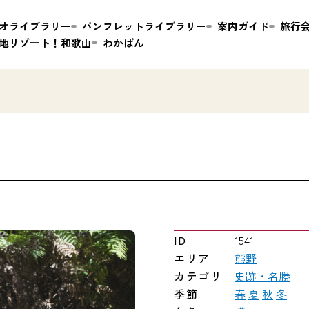
オライブラリー
パンフレットライブラリー
案内ガイド
旅行
地リゾート！和歌山
わかぱん
ID
1541
エリア
熊野
カテゴリ
史跡・名勝
季節
春
夏
秋
冬