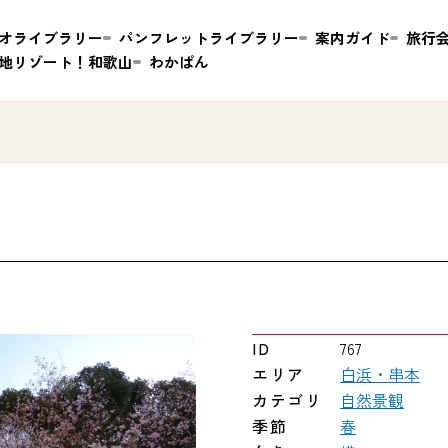
オライブラリー
パンフレットライブラリー
案内ガイド
旅行
地リゾート！和歌山
わかぱん
ID
767
エリア
白浜・串本
カテゴリ
自然景観
季節
春