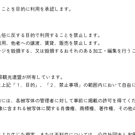
ることを目的に利用を承認します。
良俗に反する目的で利用することを禁止します。
利用、他者への譲渡、賃貸、販売を禁止します。
ージを毀損する、又は毀損するおそれのある加工・編集を行う
県観光連盟が所有しています。
は上記「１．目的」、「２．禁止事項」の範囲内において自由
。
合には、各被写体の管理者に対して事前に掲載の許可を得てく
画像に含まれる被写体に関する肖像権、商標権、著作権、その他
により生じた損害、または不利益については、公益社団法人 和