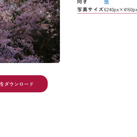
向き
横
写真サイズ
6240px×4160px
をダウンロード