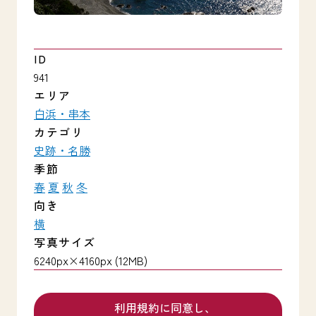
ID
941
エリア
白浜・串本
カテゴリ
史跡・名勝
季節
春
夏
秋
冬
向き
横
写真サイズ
6240px×4160px (12MB)
利用規約に同意し、