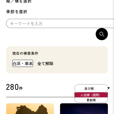
縦／横を選択
季節を選択
現在の検索条件
白浜・串本
全て解除
280
件
並び順
人気順（週間）
更新順
田原海岸
白良浜