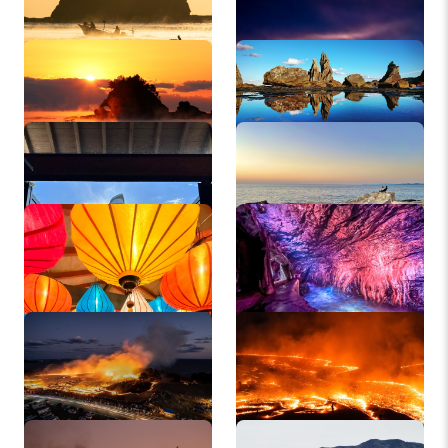
鯛島
橋杭岩
興禅寺
千畳敷
白浜温泉 白浜銀座足湯
三段壁洞窟
横丁
潮岬 本州最南端の火祭
潮岬 本州最南端の火祭
り
り
潮岬 本州最南端の火祭
白浜町