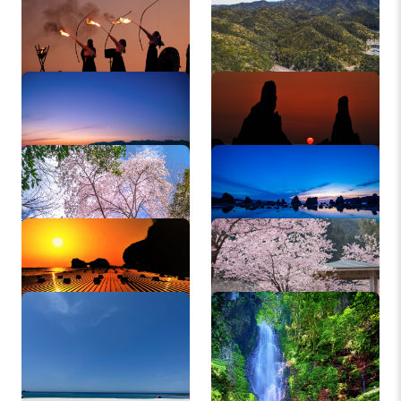
り
橋杭岩
橋杭岩
古座川 桜
橋杭岩
円月島
鶴川公園 桜
白良浜
ハリオの滝