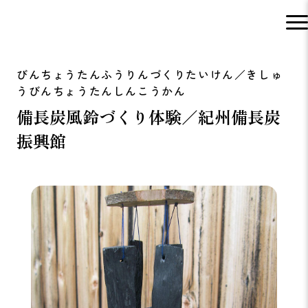
備長炭風鈴づくり体験／紀州備長炭
振興館