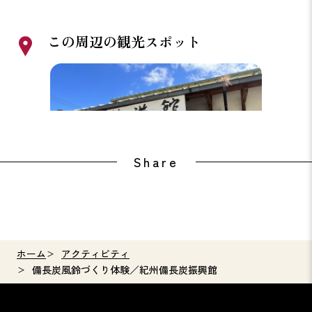
この周辺の観光スポット
道の駅 水の郷 日高川 龍游
奇絶峡
Share
ホーム
アクティビティ
備長炭風鈴づくり体験／紀州備長炭振興館