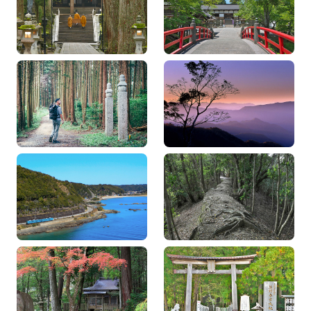
野山をたっぷり楽しむ！
野古道紀伊路
和歌山・高野山…
高野山への表参道、町石
和歌山県街道マップ 熊
道を歩く！空海が開いた
野古道小辺路
祈りの道へ
大阪発！青春18きっぷで
和歌山県街道マップ 熊
巡る紀伊半島南部2泊3日
野古道大辺路
の旅 ～串本ま…
1泊2日で熊野本宮大社を
東京発、熊野古道をめぐ
歩いて目指す！40kmの熊
る1泊2日（南紀白浜空港
野古道ロングコ…
利用プラン）