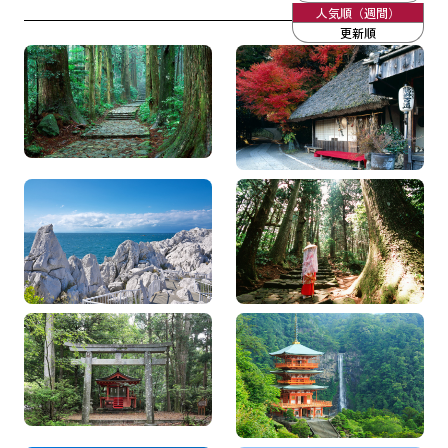
人気順（週間）
更新順
大門坂から熊野那智大
和歌山県街道マップ 熊
社・那智山青岸渡寺、那
野古道中辺路
智の滝へ！熊野古…
和歌山の絶景を巡る！ 千
伊勢神宮から熊野古道
畳敷や白崎海岸など海沿
へ！パワースポット巡り
いのドライブ…
～熊野三山を訪…
熊野古道のゴールデンル
世界遺産で御朱印巡り 神
ート！発心門王子から熊
秘の熊野三山と高野山を
野本宮大社を歩…
巡る1泊2日の旅