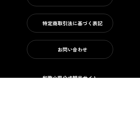
特定商取引法に基づく表記
お問い合わせ
和歌山県公式観光サイト
公益社団法人 和歌山県観光連盟
〒640-8585
和歌山県和歌山市小松原通1-1
和歌山県庁観光振興課内
TEL. 073-422-4631
FAX. 073-432-8313
和歌山県東京観光センター