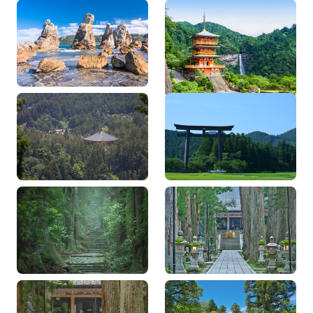
大阪から車で行く！和歌
東京発、熊野古道をたっ
山シーサイド＆奈良 2泊3
ぷり巡る3泊4日 自然豊か
日モデルコース
な風景と歴史…
和歌山県街道マップ 高
新宮発・熊野古道へ。御
野参詣道
朱印を求めて旅する、熊
野三山1泊2日モ…
東京発、高野山から熊野
東京・大阪から行く！高
まで！宿坊と熊野本宮温
野山・九度山を巡り宿坊
泉に泊まる2泊3…
に泊まる1泊2日…
精進料理や宿坊体験で高
和歌山県街道マップ 熊