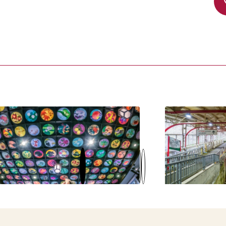
極楽橋駅
高野山ケーブ
約5分）