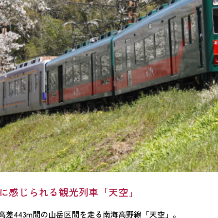
に感じられる観光列車「天空」
高差443m間の山岳区間を走る南海高野線「天空」。