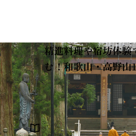
精進料理や宿坊体験
む！和歌山・高野山1