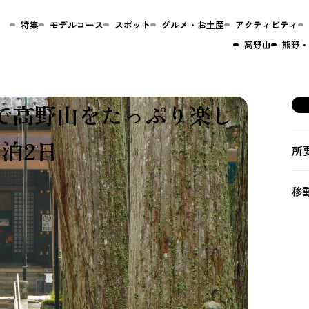
特集
モデルコース
スポット
グルメ・お土産
アクティビティ
高野山
熊野・
で高野山をたっぷり楽し
泊2日
所
移