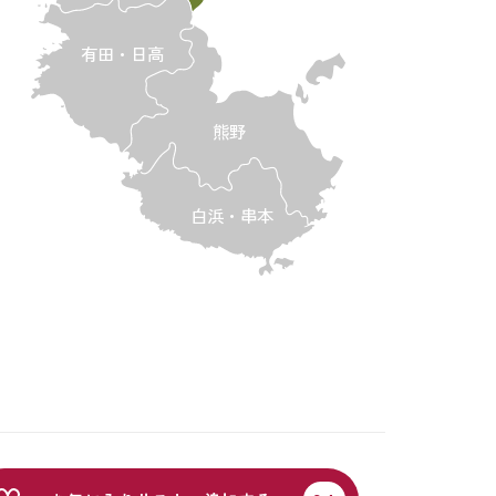
有田・日高
熊野
白浜・串本