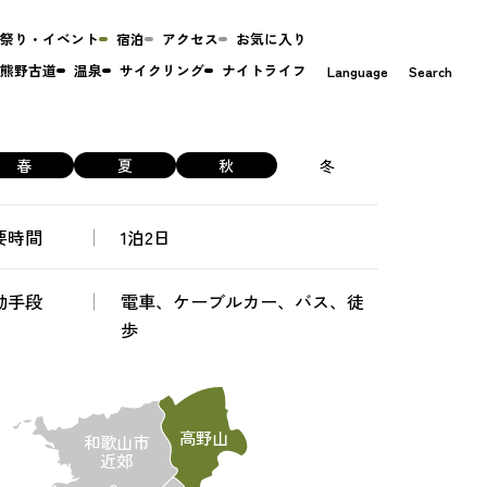
祭り・イベント
宿泊
アクセス
お気に入り
熊野古道
温泉
サイクリング
ナイトライフ
Language
Search
春
夏
秋
冬
要時間
1泊2日
動手段
電車、ケーブルカー、バス、徒
歩
高野山
和歌山市
近郊