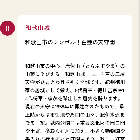
和歌山城
和歌山市のシンボル！白亜の天守閣
和歌山市の中心、虎伏山（とらふすやま）の
山頂にそびえる「和歌山城」は、白亜の三層
天守がひときわ目を引く名城です。紀州徳川
家の居城として栄え、8代将軍・徳川吉宗や1
4代将軍・家茂を輩出した歴史を誇ります。
現在の天守は1958年に再建されたもので、最
上階からは市街地や周囲の山々、紀伊水道ま
でを一望。城内公園には重要文化財の岡口門
や土塀、多彩な石垣に加え、小さな動物園や
手入れの行き届いた庭園もあり、秋には紅葉