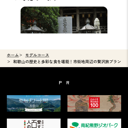
”海の日本遺産”と”山の世界遺産”をめぐる
和歌山
熊野満喫プラン
ト映画
る1泊
ホーム
モデルコース
和歌山の歴史と多彩な食を堪能！市街地周辺の贅沢旅プラン
PR