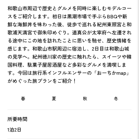
和歌山市周辺で歴史とグルメを同時に楽しむモデルコー
スをご紹介します。初日は黒潮市場で手ぶらBBQや新
鮮な海鮮丼を味わった後、徒歩で巡れる紀州東照宮と和
歌浦天満宮で御朱印めぐり。
道真公が太宰府へ左遷され
る途中にこの地を訪れたことに思いを馳せ
、歴史情緒を
感じます。和歌山市駅周辺に宿泊し、2日目は和歌山城
の見学へ。紀州徳川家の歴史に触れたら、スイーツや韓
国料理、駄菓子屋居酒屋など多彩なグルメを満喫しま
す。今回は旅行系インフルエンサーの「おーちかmap」
がめぐった旅プランをご紹介！
春
夏
秋
冬
所要時間
1泊2日