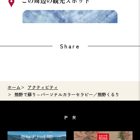
この周辺の観光スポット
道の駅奥熊野古道ほんぐう
湯の峰
Share
ホーム
アクティビティ
熊野で蘇り～パーソナルカラーセラピー／熊野くるり
PR