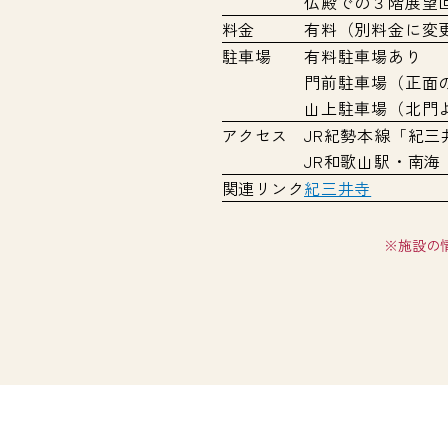
仏殿での３階展望回廊
料金
有料（別料金に変
駐車場
有料駐車場あり
門前駐車場（正面の
山上駐車場（北門
アクセス
JR紀勢本線「紀三
JR和歌山駅・南海
関連リンク
紀三井寺
※施設の