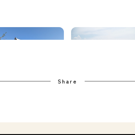
海閣・妹背山
万葉館
Share