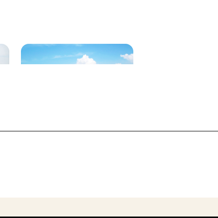
片男波海水浴場
和歌の浦の干潟