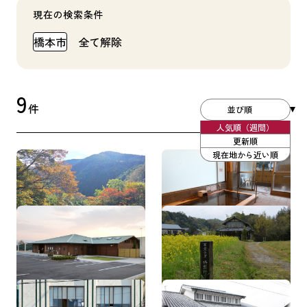
現在の検索条件
橋本市
全て解除
9
件
並び順
人気順（週間）
更新順
現在地から近い順
玉川峡
やどり温泉 いやしの湯
橋本市エコパーク紀望の
万葉の里
里
はしもと広域観光案内所
橋本市地場産業振興セン