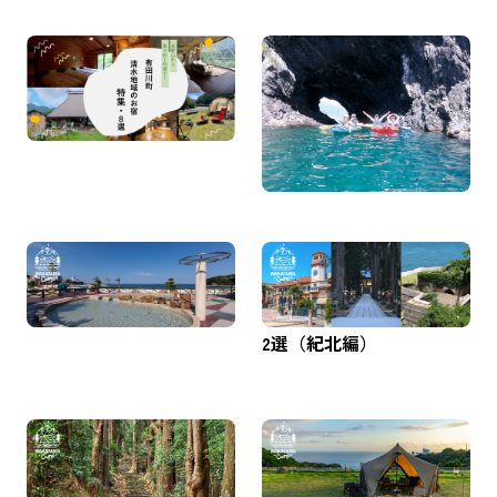
高野山参りのあとに！有
白浜の帰り道、もう1回テ
田川町清水地域のお宿特
ンションが上がった！
集
子連れにもおススメ★有
田の夏の観光スポットま
とめ
絶景！オーシャンビュー
必見！和歌山キャンプで
が楽しめる海辺の温泉キ
訪れるべきおすすめ５コ
ャンプ
ースと立ち寄りスポット1
2選（紀北編）
和歌山県で世界遺産とキ
初心者・ファミリー歓
ャンプを楽しもう！「熊
迎！手ぶらで楽しむ最高
野」や「高野山」エリア
の和歌山県のキャンプ場