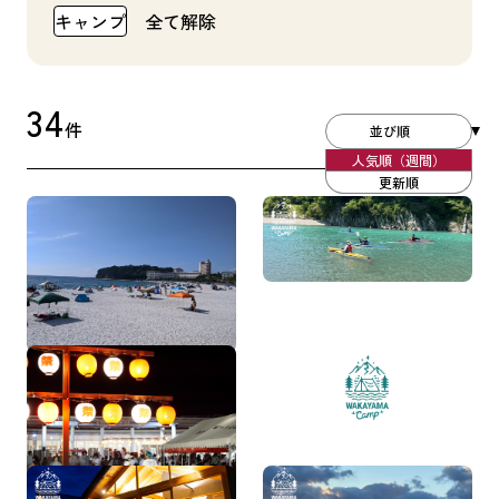
キャンプ
全て解除
34
件
並び順
人気順（週間）
更新順
和歌山県南紀エリア特集
暑い夏は川遊び！川遊び
ができる和歌山のキャン
プ場特集！
2026年8月 和歌山県内の
紀南エリアのキャンプ場
イベント情報まとめ
一覧
雨でも安心！コテージ・
和歌山県の絶景を楽しめ