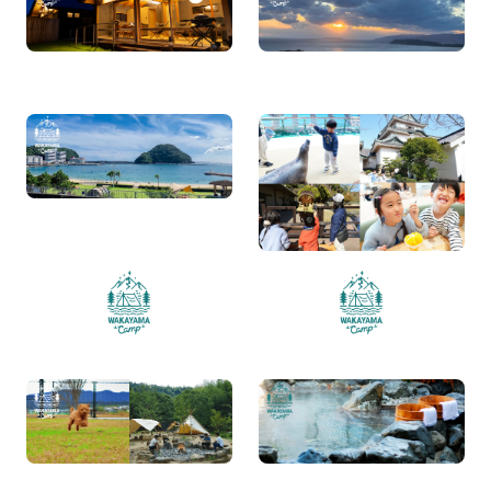
バンガローのあるキャン
るキャンプ場
プ場特集
暑い夏にぴったり！海遊
夏休みの家族旅行にもお
びができる和歌山のキャ
すすめ！和歌山旅モデル
ンプ場特集！
プラン＆体験ガイド7選
紀北エリアのキャンプ場
紀中エリアのキャンプ場
一覧
一覧
ペットと楽しめる和歌山
アクセス良好！
県のキャンプ場特集！
大阪から2時間以内で楽し
める温泉キャンプ