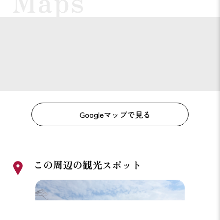
Googleマップで見る
この周辺の観光スポット
野あそびの丘
最初カ