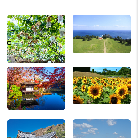
紀南観光ブドウ園
望楼の芝と潮岬観光タワ
ー
2026年8月1日（土）〜10月
上旬ごろ※ブドウが無くな
り次第終了
名勝 西之丸庭園（紅葉渓
新庄総合公園 レガシーエ
庭園）
リアのひまわり
2026年８月上旬～2026年８
月下旬
救馬溪観音
田辺扇ヶ浜海水浴場