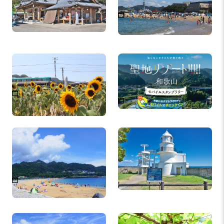
2026年7月1日（水）～ 202
6年8月31日（月）9：00～
17：30
日根藤六 ひまわり
聖地リゾート！和歌山 モ
バイルスタンプラリー
2026年7月中旬〜2026年8月
上旬
～2027年2月28日（日）
ブルービーチ那智（那智
樫野埼灯台
海水浴場）
2026年7月18日(土)～8月23
日(日)
橋杭海水浴場
ぶどう狩り／御所観光組