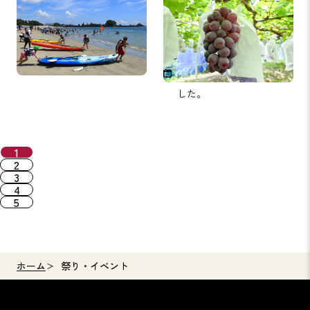
合
8月22日（金）～9月25日
（木）（早期終了の場合あ
り） ※2025年は終了しま
した。
1
2
3
4
5
ホーム
祭り・イベント