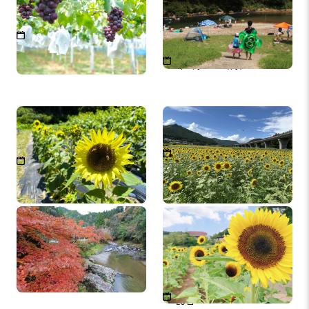
ぶどう狩り／有田巨峰村
高田第１・第２自然プー
ル
8月上旬～9月下旬
2026年7月15日（水）～2026
年8月31日（月）
真土万葉の里 ひまわり畑
復興のひまわり
2026年7月20日～2026年8月
2026年8月下旬～9月中旬
15日
玉川峡 紅葉
和歌山県植物公園 緑花セ
ンター パノラマ花壇ひま
わり園
2026年7月10日～2026年8月
20日