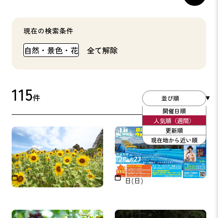
現在の検索条件
自然・景色・花
全て解除
115
件
並び順
開催日順
人気順（週間）
更新順
白崎海洋公園 ひまわりの
Nachi katsuura Lit SUMM
現在地から近い順
花壇
ER! 2026
2026年8月1日～2026年8月3
2026年7月18日(土)～8月23
1日
日(日)