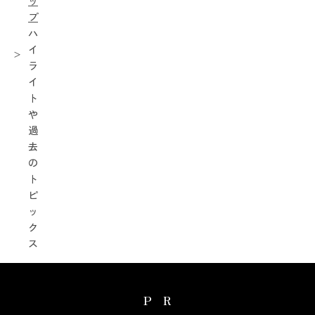
ッ
プ
ハ
イ
ラ
イ
ト
や
過
去
の
ト
ピ
ッ
ク
ス
PR