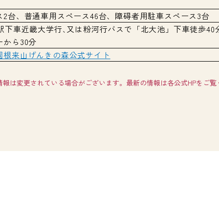
2台、普通車用スペース46台、障碍者用駐車スペース3台
駅下車近畿大学行､又は粉河行バスで「北大池」下車徒歩40
から30分
園根来山げんきの森公式サイト
情報は変更されている場合がございます。最新の情報は各公式HPをご覧