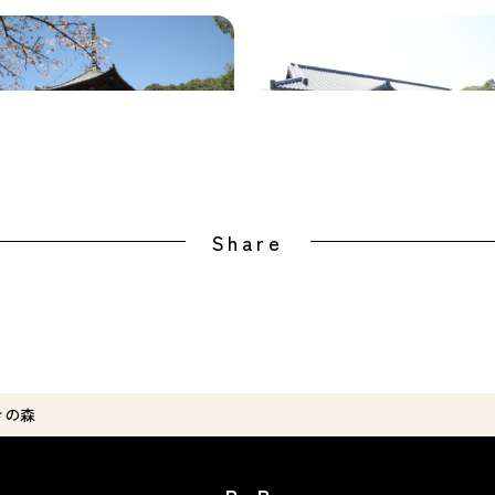
來寺（根来寺）
ねごろ歴史資料館
Share
きの森