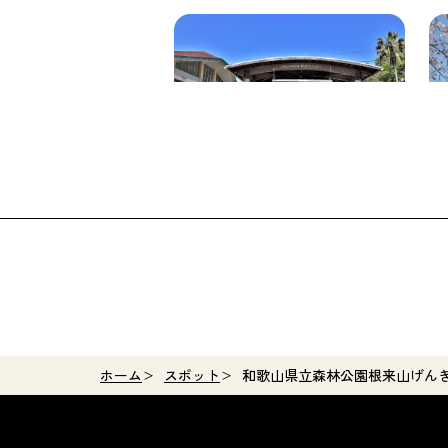
和歌山県植物公園緑花センター
根
ホーム
スポット
和歌山県立森林公園根来山げん