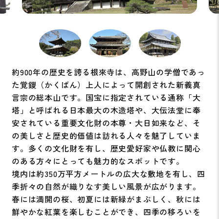
約900年の歴史を誇る根來寺は、高野山の学僧であっ
た覚鑁（かくばん）上人によって開創された新義真
言宗の総本山です。国宝に指定されている通称「大
塔」と呼ばれる日本最大の木造塔や、大伝法堂に奉
安されている重要文化財の本尊・大日如来など、そ
の美しさと歴史的価値は訪れる人々を魅了していま
す。多くの文化財を有し、歴史愛好家や仏教に関心
のある方々にとっても魅力的なスポットです。
境内は約350万平方メートルの広大な敷地を有し、四
季折々の自然が織りなす美しい風景が広がります。
春には満開の桜、初夏には新緑がまぶしく、秋には
鮮やかな紅葉を楽しむことができ、四季の移ろいを