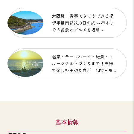
大阪発！青春18きっぷで巡る紀
伊半島南部2泊3日の旅 ～串本ま
での絶景とグルメを堪能～
温泉・テーマパーク・絶景・フ
ルーツタルトづくりまで！夫婦
で楽しむ田辺＆白浜 1泊2日モ
デルコース「今日は和歌山の
日 夫婦旅」
基本情報