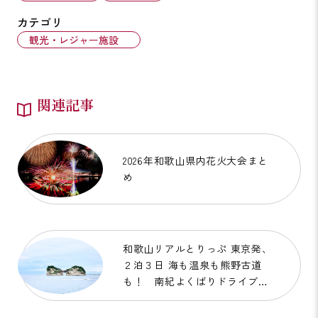
カテゴリ
観光・レジャー施設
関連記事
2026年和歌山県内花火大会まと
め
和歌山リアルとりっぷ 東京発、
２泊３日 海も温泉も熊野古道
も！ 南紀よくばりドライブ
旅 【前編】