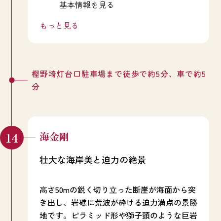
基本情報を見る
慰霊碑が建てられ、5年毎に追悼祭が行われ
ています。
もっと見る
樫野埼灯台口駐車場まで徒歩で約5分、車で約5
分
海金剛
壮大な海岸美と迫力の絶景
高さ50mの鋭く切り立った断崖が海面から突
き出し、岩礁に荒波が砕ける迫力満点の景勝
地です。ピラミッド形や獅子頭のような巨岩