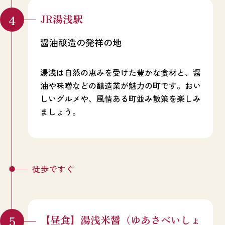
淹れたコーヒーを味わえます。店内からの窓
また、紀三井寺は早咲きの桜も有名です。境
JR湯浅駅
からは眼下を一望でき、休憩にもおすすめ。
内本堂前には気象台標本木があり、その開花
和歌の浦の絶景を堪能しながら名物の甘酒や
が春の訪れを教えてくれることから、「近畿
醤油醸造の発祥の地
ぜんざいなども楽しめます。
地方に春を呼ぶ寺」とも呼ばれています。毎
年3月下旬に行われる桜祭りは多くの人々が
訪れ、賑わいを見せます。
湯浅は自然の恵みを受けた豊かな食材と、醤
油や味噌などの醸造業が魅力の町です。おい
しいグルメや、風情ある町並み散策を楽しみ
ましょう。
徒歩ですぐ
【昼食】湯浅米醤（ゆあさべいしょ