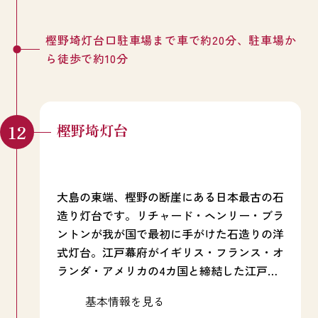
ックなスポットとしても知られています。併
設された灯台資料展示室では灯台の歴史や機
能について学べる貴重な資料が展示されてい
樫野埼灯台口駐車場まで車で約20分、駐車場か
ます。
ら徒歩で約10分
樫野埼灯台
大島の東端、樫野の断崖にある日本最古の石
造り灯台です。リチャード・ヘンリー・ブラ
ントンが我が国で最初に手がけた石造りの洋
式灯台。江戸幕府がイギリス・フランス・オ
ランダ・アメリカの4カ国と締結した江戸条
約で建設が決められた8灯台のうちのひとつ
基本情報を見る
です。園地内にはかつて常駐していたイギリ