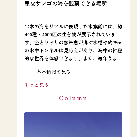
重なサンゴの海を観察できる場所
串本の海をリアルに表現した水族館には、約
400種・4000匹の生き物が展示されていま
す。色とりどりの熱帯魚が泳ぐ水槽や約25m
の水中トンネルは見応えがあり、海中の神秘
的な世界を体感できます。また、毎年うまれ
る赤ちゃんガメから子ガメ、そして100kgを
基本情報を見る
超える大ウミガメに会えるウミガメパークも
水族館で海中生物について学んだら、実際に
大人気。毎日開催の子ガメタッチ体験も要チ
海の中を観察してみませんか？船の側面が窓
もっと見る
ェック！
になっている半潜水型海中観光船「ステラマ
Column
リス」に乗ると、まるで海の中にいるかのよ
うなリアルな海中景観を楽しめます。また、
海中展望塔では水深6.3mの海の中を観察で
き、時には窓からウミガメがのんびりと泳い
海中公園内のレストラン「アクロポーラ」で
でいる姿を見ることができるかもしれませ
は、勝浦直送のおいしい海鮮料理が楽しめま