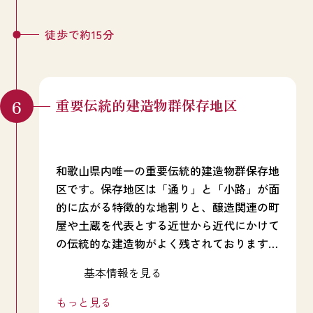
徒歩で約15分
重要伝統的建造物群保存地区
和歌山県内唯一の重要伝統的建造物群保存地
区です。保存地区は「通り」と「小路」が面
的に広がる特徴的な地割りと、醸造関連の町
屋や土蔵を代表とする近世から近代にかけて
の伝統的な建造物がよく残されております。
また、日本の食文化にはかかせられない「醤
基本情報を見る
油」の発祥の地であり、今でも昔ながらの製
法で醤油造りを行う店があり、町並みを散策
もっと見る