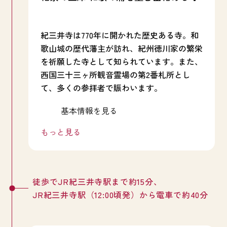
紀三井寺は770年に開かれた歴史ある寺。和
歌山城の歴代藩主が訪れ、紀州徳川家の繁栄
を祈願した寺として知られています。また、
西国三十三ヶ所観音霊場の第2番札所とし
て、多くの参拝者で賑わいます。
楼門をくぐるとまず目に飛び込んでくるのが
基本情報を見る
231段の階段です。階段の上り下りが難しい
方のためにケーブルカーも完備されており、
もっと見る
誰でも気軽に参拝が可能です。階段の頂上か
らは、遠くに広がる和歌の浦の美しい景色を
楽しむことができ、その美しさから「絶景の
境内にある3つの井戸から絶え間なく湧き出
宝庫 和歌の浦」として日本遺産にも認定さ
ている水は「三井水」として知られ、日本名
徒歩でJR紀三井寺駅まで約15分、
れています。鮮やかな朱塗りの楼門と多宝塔
水百選にも選ばれています。正面階段を上り
JR紀三井寺駅（12:00頃発）から電車で約40分
など、SNS映えするスポットもたくさんあり
切った場所にある「天空かふぇ」では、この
ます。
三井水の一つ「楊柳水（健康長寿の水）」で