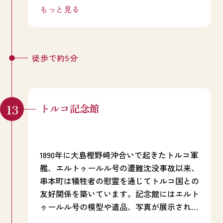
ス人技師が植えた水仙が今も群生していま
もっと見る
す。
徒歩で約5分
トルコ記念館
1890年に大島樫野崎沖合いで起きたトルコ軍
艦、エルトゥールル号の遭難沈没事故以来、
串本町は犠牲者の慰霊を通じてトルコ国との
友好関係を築いています。記念館にはエルト
ゥールル号の模型や遺品、写真が展示され、
当時の様子を解説。近くにはトルコ軍艦遭難