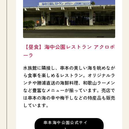
ん。展望塔の周りに集まってきた魚たちが
す。特におすすめは「三色マグロ丼」や土日
悠々と泳ぐ様子に、心が和むひとときが過ご
祝限定の「月見釜揚げしらす丼」。海の幸を
せそう。
堪能しながらゆったりとした時間を過ごせま
す。
売店ではここでしか手に入らない限定グッズ
や南紀の特産品が揃っており、お土産選びに
もぴったりです。時間に余裕がある方は、ぜ
【昼食】海中公園レストラン アクロポ
ひ体験プログラムやスノーケリング・ダイビ
ーラ
ングにも挑戦してみてください。事前予約が
水族館に隣接し、串本の美しい海を眺めなが
必要な場合があるので、公式サイトでのご確
ら食事を楽しめるレストラン。オリジナルラ
認をお忘れなく！
ンチや勝浦直送の海鮮料理、和歌山ラーメン
など豊富なメニューが揃っています。売店で
は串本の海の幸や梅干しなどの特産品も販売
しています。
串本海中公園公式サイ
ト