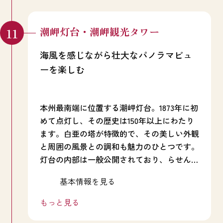
ており、自然が織りなす数々の絶景を堪能で
きるスポットです。
潮岬灯台・潮岬観光タワー
海風を感じながら壮大なパノラマビュ
ーを楽しむ
本州最南端に位置する潮岬灯台。1873年に初
めて点灯し、その歴史は150年以上にわたり
ます。白亜の塔が特徴的で、その美しい外観
と周囲の風景との調和も魅力のひとつです。
灯台の内部は一般公開されており、らせん階
段を登って展望台に出ると、そこには360度
近隣には「本州最南端の碑」や「潮岬観光タ
基本情報を見る
のパノラマビューが広がります。海と空の壮
ワー」などの観光スポットもあるので、ぜひ
大なコントラストを楽しむことができ、朝日
合わせてお楽しみください。
もっと見る
や夕焼けの美しさを堪能できるフォトジェニ