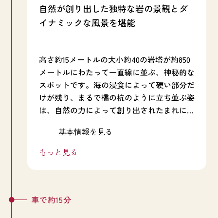
自然が創り出した独特な岩の景観とダ
イナミックな風景を堪能
高さ約15メートルの大小約40の岩塔が約850
メートルにわたって一直線に並ぶ、神秘的な
スポットです。海の浸食によって硬い部分だ
けが残り、まるで橋の杭のように立ち並ぶ姿
は、自然の力によって創り出されたまれに見
る絶景です。特に朝日が昇る瞬間は息をのむ
また、橋杭岩周辺は国際的に希少な鳥類であ
基本情報を見る
美しさ。「国の朝日百選」にも選ばれてお
るウチヤマセンニュウの繁殖地でもあり、多
り、水平線から現れる太陽が岩と海を黄金色
様な生き物たちとの出会いも楽しめます。
もっと見る
に染め上げ、幻想的な光景が広がります。
この場所は弘法大師にゆかりがあるとも言わ
れており、弘法大師と天邪鬼が朝までに橋を
架ける競争をし、一夜にして立てたという伝
説が現代まで語り継がれています。古くから
車で約15分
この景観が人々に愛されていたことを物語っ