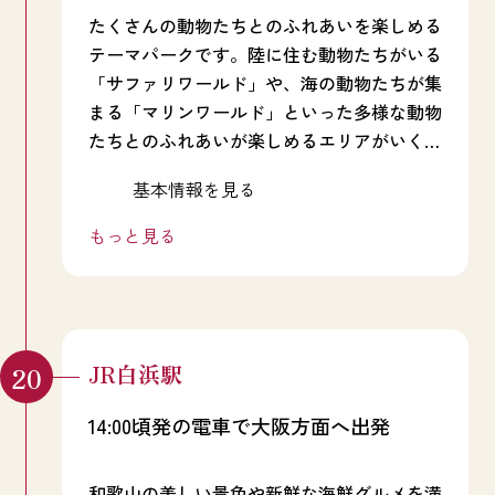
たくさんの動物たちとのふれあいを楽しめる
テーマパークです。陸に住む動物たちがいる
「サファリワールド」や、海の動物たちが集
まる「マリンワールド」といった多様な動物
たちとのふれあいが楽しめるエリアがいくつ
もあります。また、観覧車やゴーカート、ジ
レストランも充実しており、こだわりの和歌
基本情報を見る
ェットコースターなどのアトラクションが揃
山ラーメンや、動物モチーフの可愛らしいメ
う「プレイゾーン」もあり、家族みんなで丸
ニューを楽しむことができます。テイクアウ
もっと見る
1日楽しむことができます。動物たちのパフ
トメニューもあるので、ピクニック気分で散
ォーマンスも盛りだくさん！ イルカとトレ
策するのもおすすめです。パンダデザインの
ーナーが共演する大迫力のショーや、アシ
お菓子や和歌山の特産品が揃っているショッ
動物たちとのふれあいを通して、癒しやぬく
カ、ミニブタ、イヌなどのかわいい動物たち
プもあり、思い出の品を購入するのにもぴっ
もりを体感してみてください。
のパフォーマンスも楽しめます。
たりです。
JR白浜駅
14:00頃発の電車で大阪方面へ出発
和歌山の美しい景色や新鮮な海鮮グルメを満