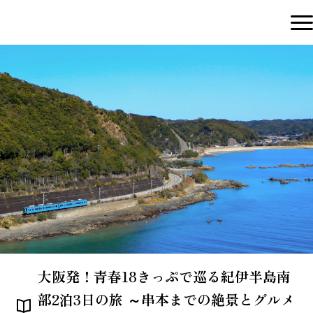
大阪発！青春18きっぷで巡る紀伊半島南
部2泊3日の旅 ～串本までの絶景とグルメ