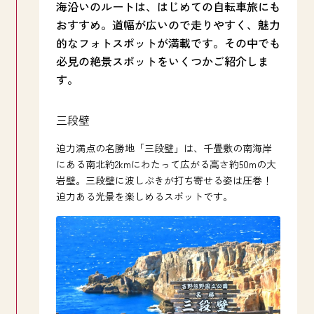
海沿いのルートは、はじめての自転車旅にも
おすすめ。道幅が広いので走りやすく、魅力
的なフォトスポットが満載です。その中でも
必見の絶景スポットをいくつかご紹介しま
す。
三段壁
千
楽しむこ
迫力満点の名勝地「三段壁」は、千畳敷の南海岸
壮
場の松乃
にある南北約2kmにわたって広がる高さ約50mの大
敷」
ッシュで
岩壁。三段壁に波しぶきが打ち寄せる姿は圧巻！
ら
迫力ある光景を楽しめるスポットです。
が