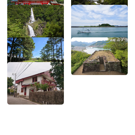
鼻白の滝
孔島（孔島厳島神社の石
造物）
黒潮公園
新宮（丹鶴）城跡
旧西村家住宅（西村伊作
記念館）