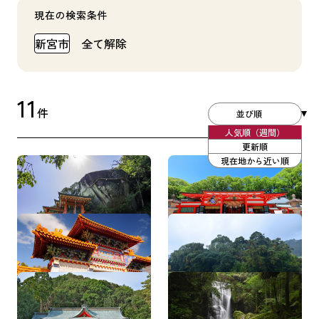
現在の検索条件
新宮市
全て解除
11
件
並び順
人気順（週間）
更新順
現在地から近い順
神倉神社
熊野速玉大社
徐福公園
浮島の森
阿須賀神社
桑の木の滝