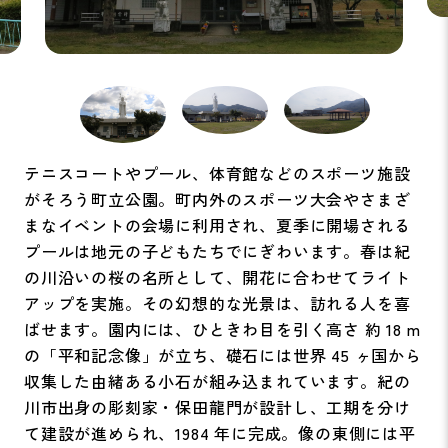
テニスコートやプール、体育館などのスポーツ施設
がそろう町立公園。町内外のスポーツ大会やさまざ
まなイベントの会場に利用され、夏季に開場される
プールは地元の子どもたちでにぎわいます。春は紀
の川沿いの桜の名所として、開花に合わせてライト
アップを実施。その幻想的な光景は、訪れる人を喜
ばせます。園内には、ひときわ目を引く高さ 約 18 m
の「平和記念像」が立ち、礎石には世界 45 ヶ国から
収集した由緒ある小石が組み込まれています。紀の
川市出身の彫刻家・保田龍門が設計し、工期を分け
て建設が進められ、1984 年に完成。像の東側には平