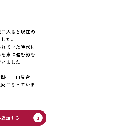
代に入ると現在の
ました。
われていた時代に
島を東に進む鯨を
行いました。
台跡」「山見台
化財になっていま
へ追加する