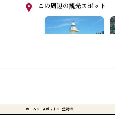
この周辺の観光スポット
梶取崎
く
会
ホーム
スポット
燈明崎