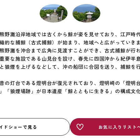
熊野灘沿岸地域では古くから鯨が姿を見せており、江戸時
織的な捕鯨（古式捕鯨）が始まり、地域へと広がっていき
熊野灘を沖合まで広角に見渡すことができ、古式捕鯨が行
重要な施設である山見台を設け、春先に四国沖から紀伊半
と狼煙を上げるなどして、沖の船団に合図を送り、捕鯨を
昔の灯台である燈明台が復元されており、燈明崎の「燈明
」「狼煙場跡」が日本遺産「鯨とともに生きる」の構成文
イドショーで見る
お気に入りリスト