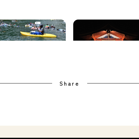
じら浜海水浴場（くじらに出
飛鳥神社
える海水浴場）
Share