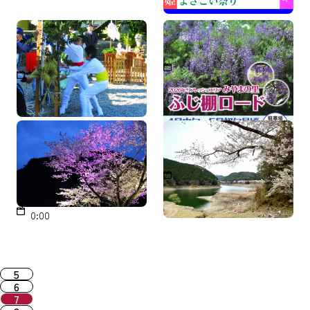
鹽竈神社のせみ祭り
日本一長いふじ棚ロード
毎年1月 成人の日前日の日
４月中旬～5月初旬
曜日
桜ライトアップウイーク
古座川町 桜フェア
エンド ソメイヨシノライ
2026年3月20日(金)～4月5日
トアップ
(日)
2026年3月28日(土)18:00～2
0:00
5
6
7