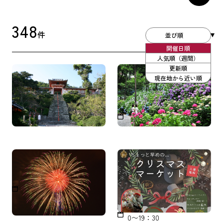
348
件
並び順
開催日順
人気順（週間）
更新順
和歌浦天満宮 夏祭
救馬溪観音 あじさい曼荼
現在地から近い順
羅園
2026年7月24日（金）宵宮1
8:00～2026年7月25日
2026年5月30日(土)～7月5日
（土）11:00～
(日)
御坊市花火大会
ちょっと早めの…クリス
マスマーケット＆打ち上
令和8年8月22日（土） 午
げ花火
後８時〜
2025年11月23日（日）12：0
0〜19：30