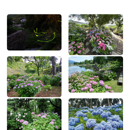
田口砂防公園（ホタル）
恵紫園 あじさいの見頃
2026年5月中旬〜5月下旬
2026年6月初旬〜1週間、10
日程度が見頃
和歌山城 鶴の渓
恋し野の里 あじさい園
2026年6月上旬～6月下旬
（アジサイの見頃）
養翠園 アジサイの見頃
花園あじさい園
2026年6月上旬～6月下旬