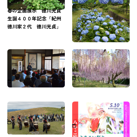
春の企画展示 徳川光貞
和歌山市森林公園 アジ
生誕４００年記念「紀州
サイの見頃
徳川家２代 徳川光貞」
2026年6月上旬～6月下旬
【旧中筋家住宅】第25回
紀州吉田藤（有田巨峰村
旧中筋家寄席
の藤棚）
2026年5月16日（土）13:30
4月下旬
～15:00
生石高原山開き
宮子姫よさこい祭り2026
2026年4月29日（水・祝）
2026年5月10日（日）9：3
0〜