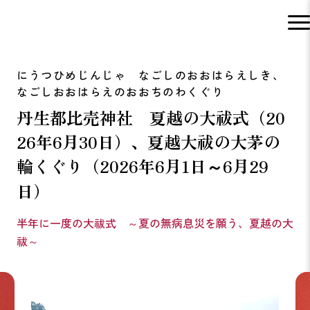
丹生都比売神社 夏越の大祓式（20
26年6月30日）、夏越大祓の大茅の
輪くぐり（2026年6月1日～6月29
日）
半年に一度の大祓式 ～夏の無病息災を願う、夏越の大
祓～