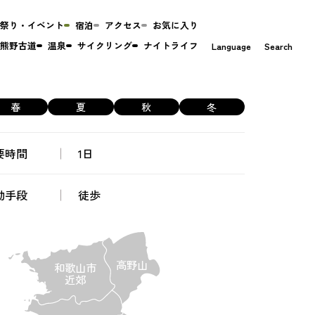
祭り・イベント
宿泊
アクセス
お気に入り
熊野古道
温泉
サイクリング
ナイトライフ
Language
Search
春
夏
秋
冬
要時間
1日
動手段
徒歩
高野山
和歌山市
近郊