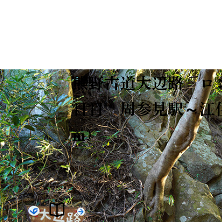
熊野古道大辺路 ロ
日目 周参見駅～江住
m）