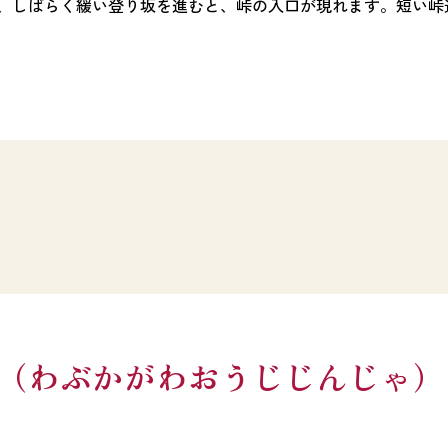
、しばらく緩い登り坂を進むと、峠の入口が現れます。短い峠
（わぶかがわおうじじんじゃ）