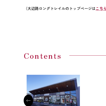
（大辺路ロングトレイルのトップページは
こち
Contents
周参見駅（すさみえき）