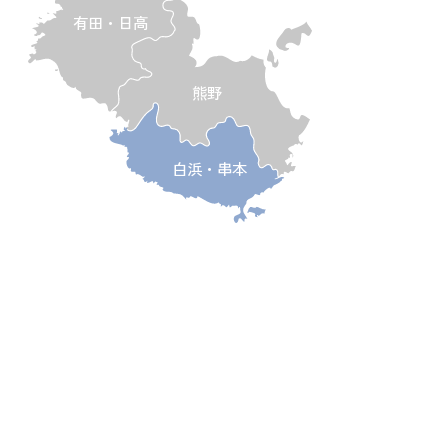
有田・日高
熊野
白浜・串本