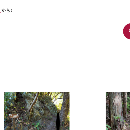
ら
から）
馬転坂（うまころびざか）
タオの峠（た