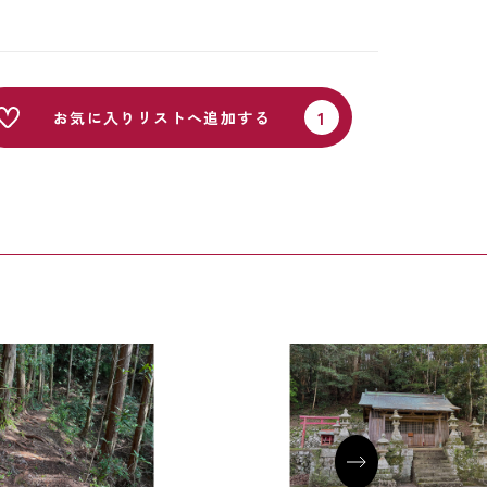
お気に入りリストへ追加する
おのとうげ）
和深川王子神社（わぶかが
じんじゃ）