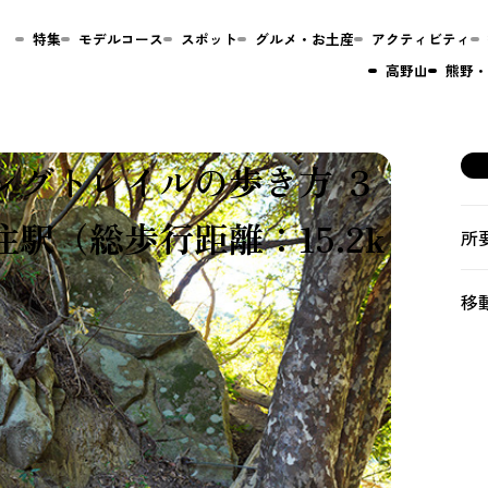
特集
モデルコース
スポット
グルメ・お土産
アクティビティ
高野山
熊野・
ングトレイルの歩き方 ３
駅（総歩行距離：15.2k
所
移